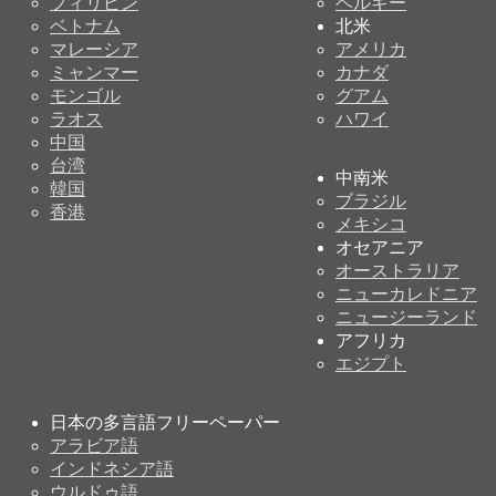
フィリピン
ベルギー
ベトナム
北米
マレーシア
アメリカ
ミャンマー
カナダ
モンゴル
グアム
ラオス
ハワイ
中国
台湾
中南米
韓国
ブラジル
香港
メキシコ
オセアニア
オーストラリア
ニューカレドニア
ニュージーランド
アフリカ
エジプト
日本の多言語フリーペーパー
アラビア語
インドネシア語
ウルドゥ語