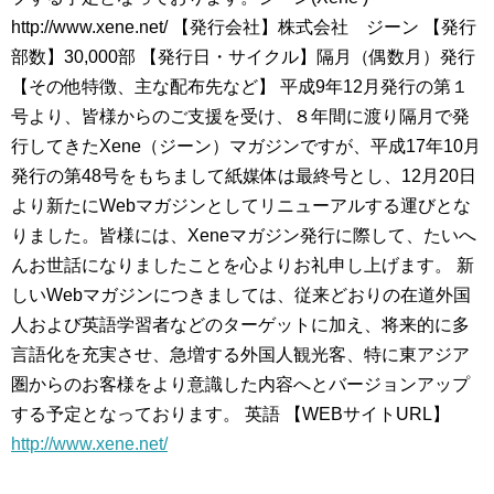
http://www.xene.net/ 【発行会社】株式会社 ジーン 【発行
部数】30,000部 【発行日・サイクル】隔月（偶数月）発行
【その他特徴、主な配布先など】 平成9年12月発行の第１
号より、皆様からのご支援を受け、８年間に渡り隔月で発
行してきたXene（ジーン）マガジンですが、平成17年10月
発行の第48号をもちまして紙媒体は最終号とし、12月20日
より新たにWebマガジンとしてリニューアルする運びとな
りました。皆様には、Xeneマガジン発行に際して、たいへ
んお世話になりましたことを心よりお礼申し上げます。 新
しいWebマガジンにつきましては、従来どおりの在道外国
人および英語学習者などのターゲットに加え、将来的に多
言語化を充実させ、急増する外国人観光客、特に東アジア
圏からのお客様をより意識した内容へとバージョンアップ
する予定となっております。 英語 【WEBサイトURL】
http://www.xene.net/