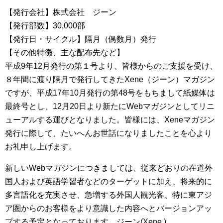
【発行会社】株式会社 ジーン
【発行部数】30,000部
【発行日・サイクル】隔月（偶数月）発行
【その他特徴、主な配布先など】
平成9年12月発行の第１号より、皆様からのご支援を受け、
８年間に渡り隔月で発行してきたXene（ジーン）マガジン
ですが、平成17年10月発行の第48号をもちまして紙媒体は
最終号とし、12月20日より新たにWebマガジンとしてリニ
ューアルする運びとなりました。皆様には、Xeneマガジン
発行に際して、たいへんお世話になりましたことを心より
お礼申し上げます。
新しいWebマガジンにつきましては、従来どおりの在道外
国人および英語学習者などのターゲットに加え、将来的に
多言語化を充実させ、急増する外国人観光客、特に東アジ
ア圏からのお客様をより意識した内容へとバージョンアッ
プする予定となっております。ジーン(Xene )