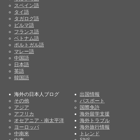
スペイン語
タイ語
タガログ語
ビルマ語
フランス語
ベトナム語
ポルトガル語
マレー語
中国語
日本語
英語
韓国語
海外の日本人ブログ
出国情報
その他
パスポート
アジア
国際免許
アフリカ
海外留学支援
オセアニア・南太平洋
海外トラブル
ヨーロッパ
海外旅行情報
中南米
トレンド
SNS