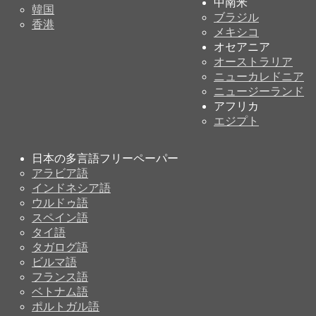
中南米
韓国
ブラジル
香港
メキシコ
オセアニア
オーストラリア
ニューカレドニア
ニュージーランド
アフリカ
エジプト
日本の多言語フリーペーパー
アラビア語
インドネシア語
ウルドゥ語
スペイン語
タイ語
タガログ語
ビルマ語
フランス語
ベトナム語
ポルトガル語