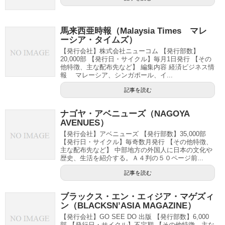
馬来西亜時報（Malaysia Times マレ
ーシア・タイムズ）
【発行会社】株式会社ニューコム 【発行部数】
20,000部 【発行日・サイクル】毎月1日発行 【その
他特徴、主な配布先など】 編集内容 経済ビジネス情
報 マレーシア、シンガポール、イ...
記事を読む
ナゴヤ・アベニューズ（NAGOYA
AVENUES）
【発行会社】アベニューズ 【発行部数】35,000部
【発行日・サイクル】毎奇数月発行 【その他特徴、
主な配布先など】 中部地方の外国人に日本の文化や
歴史、生活を紹介する。Ａ４判の５０ページ前...
記事を読む
ブラックス・エン・エィジア・マゲズィ
ン（BLACKSN’ASIA MAGAZINE）
【発行会社】GO SEE DO 出版 【発行部数】6,000
部 【発行日・サイクル】不定期 【その他特徴、主な