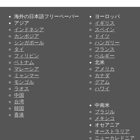
海外の日本語フリーペーパー
ヨーロッパ
アジア
イギリス
インドネシア
スペイン
カンボジア
ドイツ
シンガポール
ハンガリー
タイ
フランス
フィリピン
ベルギー
ベトナム
北米
マレーシア
アメリカ
ミャンマー
カナダ
モンゴル
グアム
ラオス
ハワイ
中国
台湾
中南米
韓国
ブラジル
香港
メキシコ
オセアニア
オーストラリア
ニューカレドニア