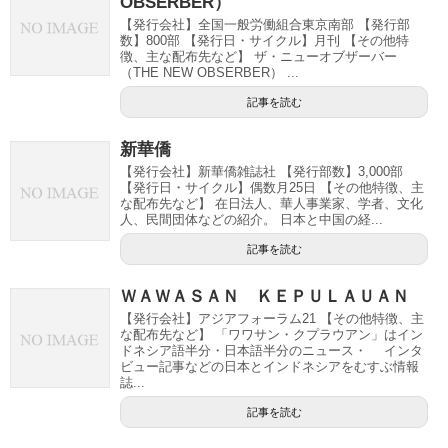
OBSERBER）
【発行会社】全国一般労働組合東京南部 【発行部
数】800部 【発行日・サイクル】月刊 【その他特
徴、主な配布先など】 ザ・ニューオブザーバー
（THE NEW OBSERBER） ...
記事を読む
新華僑
【発行会社】新華僑雑誌社 【発行部数】3,000部
【発行日・サイクル】偶数月25日 【その他特徴、主
な配布先など】 在日法人、華人事業家、学者、文化
人、民間団体などの紹介。 日本と中国の経...
記事を読む
ＷＡＷＡＳＡＮ ＫＥＰＵＬＡＵＡＮ
【発行会社】アジアフォーラム21 【その他特徴、主
な配布先など】 「ワワサン・クプラウアン」はイン
ドネシア語半分・日本語半分のニュース・ インタ
ビュー記事などの日本とインドネシアをむすぶ情報
誌...
記事を読む