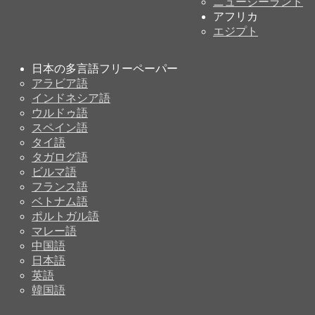
ニュージーランド
アフリカ
エジプト
日本の多言語フリーペーパー
アラビア語
インドネシア語
ウルドゥ語
スペイン語
タイ語
タガログ語
ビルマ語
フランス語
ベトナム語
ポルトガル語
マレー語
中国語
日本語
英語
韓国語