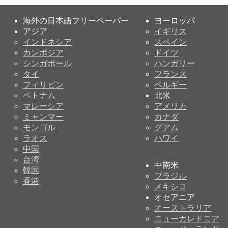
海外の日本語フリーペーパー
ヨーロッパ
アジア
イギリス
インドネシア
スペイン
カンボジア
ドイツ
シンガポール
ハンガリー
タイ
フランス
フィリピン
ベルギー
ベトナム
北米
マレーシア
アメリカ
ミャンマー
カナダ
モンゴル
グアム
ラオス
ハワイ
中国
台湾
中南米
韓国
ブラジル
香港
メキシコ
オセアニア
オーストラリア
ニューカレドニア