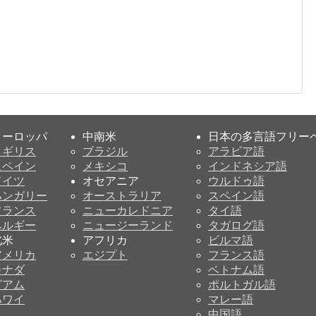
ヨーロッパ
中南米
日本の多言語フリー
イギリス
ブラジル
アラビア語
スペイン
メキシコ
インドネシア語
ドイツ
オセアニア
ウルドゥ語
ハンガリー
オーストラリア
スペイン語
フランス
ニューカレドニア
タイ語
ベルギー
ニュージーランド
タガログ語
北米
アフリカ
ビルマ語
アメリカ
エジプト
フランス語
カナダ
ベトナム語
グアム
ポルトガル語
ハワイ
マレー語
中国語