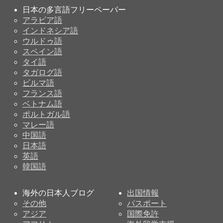
日本の多言語フリーペーパー
アラビア語
インドネシア語
ウルドゥ語
スペイン語
タイ語
タガログ語
ビルマ語
フランス語
ベトナム語
ポルトガル語
マレー語
中国語
日本語
英語
韓国語
海外の日本人ブログ
出国情報
その他
パスポート
アジア
国際免許