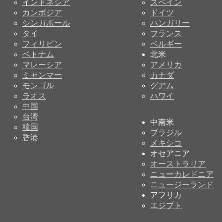
インドネシア
スペイン
カンボジア
ドイツ
シンガポール
ハンガリー
タイ
フランス
フィリピン
ベルギー
ベトナム
北米
マレーシア
アメリカ
ミャンマー
カナダ
モンゴル
グアム
ラオス
ハワイ
中国
台湾
中南米
韓国
ブラジル
香港
メキシコ
オセアニア
オーストラリア
ニューカレドニア
ニュージーランド
アフリカ
エジプト