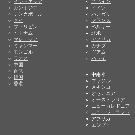
インドネシア
スペイン
カンボジア
ドイツ
シンガポール
ハンガリー
タイ
フランス
フィリピン
ベルギー
ベトナム
北米
マレーシア
アメリカ
ミャンマー
カナダ
モンゴル
グアム
ラオス
ハワイ
中国
台湾
中南米
韓国
ブラジル
香港
メキシコ
オセアニア
オーストラリア
ニューカレドニア
ニュージーランド
アフリカ
エジプト