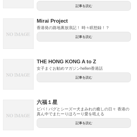
記事を読む
Mirai Project
香港発の路地裏放浪記！ 時々瞑想録！？
記事を読む
THE HONG KONG A to Z
女子まぐお勧めマガジンhellen香港話
記事を読む
六福１星
ビバ！パグとシーズー犬まみれの癒しの日々 香港の
真ん中でまたーりほろーり愛を吼える
記事を読む