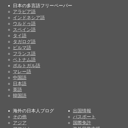
日本の多言語フリーペーパー
アラビア語
インドネシア語
ウルドゥ語
スペイン語
タイ語
タガログ語
ビルマ語
フランス語
ベトナム語
ポルトガル語
マレー語
中国語
日本語
英語
韓国語
海外の日本人ブログ
出国情報
その他
パスポート
アジア
国際免許