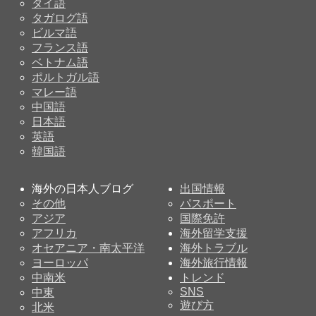
タイ語
タガログ語
ビルマ語
フランス語
ベトナム語
ポルトガル語
マレー語
中国語
日本語
英語
韓国語
海外の日本人ブログ
出国情報
その他
パスポート
アジア
国際免許
アフリカ
海外留学支援
オセアニア・南太平洋
海外トラブル
ヨーロッパ
海外旅行情報
中南米
トレンド
SNS
中東
遊び方
北米