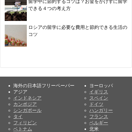
留学中に節約するコツは？お金をかけずに留学
できる４つの考え方
ロシアの留学に必要な費用と節約できる生活の
コツ
海外の日本語フリーペーパー
ヨーロッパ
アジア
イギリス
インドネシア
スペイン
カンボジア
ドイツ
シンガポール
ハンガリー
タイ
フランス
フィリピン
ベルギー
ベトナム
北米