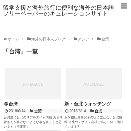
留学支援と海外旅行に便利な海外の日本語
フリーペーパーのキュレーションサイト
ホーム
海外の日本人ブログ
アジア
台湾
「
台湾
」
一覧
＠台湾
新・台北ウォッチング
2018/6/14
台湾
2018/6/14
台湾
台湾主に台北のリアルタイム情報 あまり
お荷物社員真実子の役に立たない台北情
皆さんが書かないような事を書こうと思
報 台北のデザイン会社で猫と一緒に働い
います（不定期）
ています?