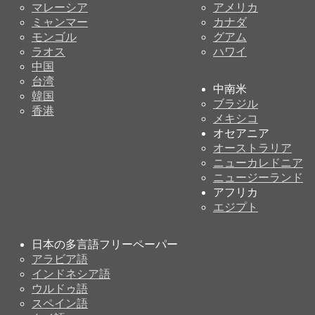
マレーシア
アメリカ
ミャンマー
カナダ
モンゴル
グアム
ラオス
ハワイ
中国
台湾
中南米
韓国
ブラジル
香港
メキシコ
オセアニア
オーストラリア
ニューカレドニア
ニュージーランド
アフリカ
エジプト
日本の多言語フリーペーパー
アラビア語
インドネシア語
ウルドゥ語
スペイン語