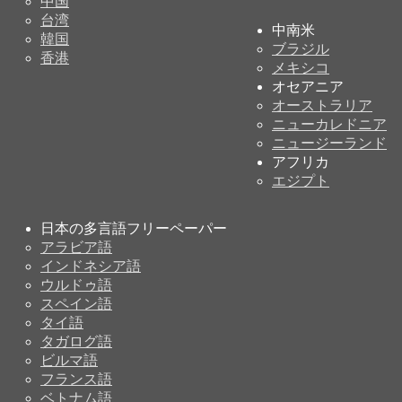
中国
台湾
中南米
韓国
ブラジル
香港
メキシコ
オセアニア
オーストラリア
ニューカレドニア
ニュージーランド
アフリカ
エジプト
日本の多言語フリーペーパー
アラビア語
インドネシア語
ウルドゥ語
スペイン語
タイ語
タガログ語
ビルマ語
フランス語
ベトナム語