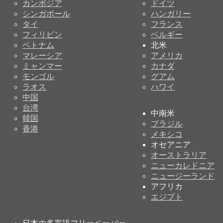
カンボジア
ドイツ
シンガポール
ハンガリー
タイ
フランス
フィリピン
ベルギー
ベトナム
北米
マレーシア
アメリカ
ミャンマー
カナダ
モンゴル
グアム
ラオス
ハワイ
中国
台湾
中南米
韓国
ブラジル
香港
メキシコ
オセアニア
オーストラリア
ニューカレドニア
ニュージーランド
アフリカ
エジプト