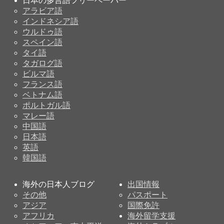
日本の多言語フリーペーパー
アラビア語
インドネシア語
ウルドゥ語
スペイン語
タイ語
タガログ語
ビルマ語
フランス語
ベトナム語
ポルトガル語
マレー語
中国語
日本語
英語
韓国語
海外の日本人ブログ
出国情報
その他
パスポート
アジア
国際免許
アフリカ
海外留学支援