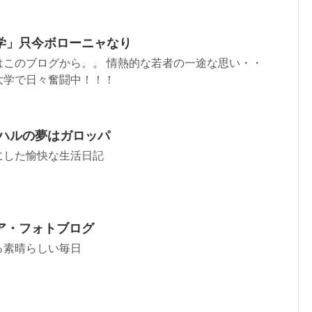
学」只今ボローニャなり
はこのブログから。。 情熱的な若者の一途な思い・・
大学で日々奮闘中！！！
ロハルの夢はガロッパ
にした愉快な生活日記
ア・フォトブログ
る素晴らしい毎日