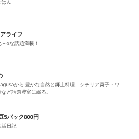
ごはん
タリアライフ
化＋αな話題満載！
の
agusaから 豊かな自然と郷土料理、シチリア菓子・ワ
治など話題豊富に綴る。
豆5パック800円
生活日記