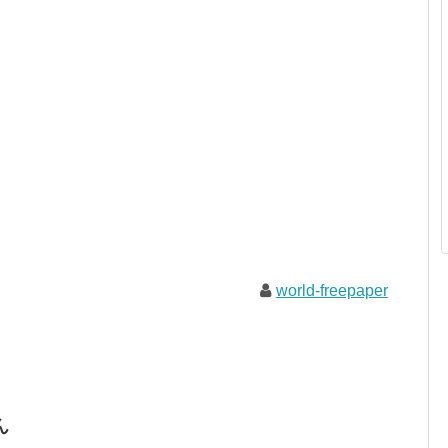
world-freepaper
ん