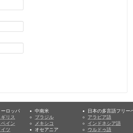
ヨーロッパ
中南米
日本の多言語フリー
イギリス
ブラジル
アラビア語
スペイン
メキシコ
インドネシア語
ドイツ
オセアニア
ウルドゥ語