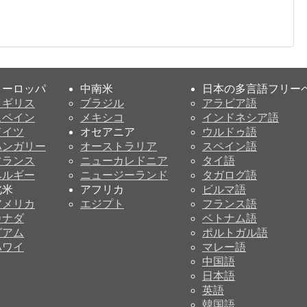
ヨーロッパ
中南米
日本の多言語フリー
イギリス
ブラジル
アラビア語
スペイン
メキシコ
インドネシア語
ドイツ
オセアニア
ウルドゥ語
ハンガリー
オーストラリア
スペイン語
フランス
ニューカレドニア
タイ語
ベルギー
ニュージーランド
タガログ語
北米
アフリカ
ビルマ語
アメリカ
エジプト
フランス語
カナダ
ベトナム語
グアム
ポルトガル語
ハワイ
マレー語
中国語
日本語
英語
韓国語