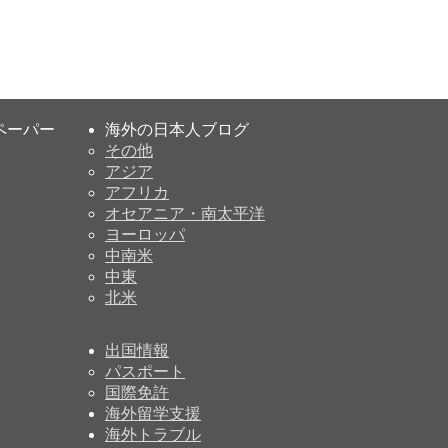
ペーパー
海外の日本人ブログ
その他
アジア
アフリカ
オセアニア・南太平洋
ヨーロッパ
中南米
中東
北米
出国情報
パスポート
国際免許
海外留学支援
海外トラブル