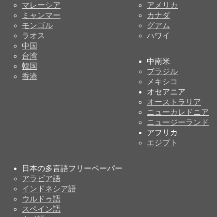
マレーシア
アメリカ
ミャンマー
カナダ
モンゴル
グアム
ラオス
ハワイ
中国
台湾
中南米
韓国
ブラジル
香港
メキシコ
オセアニア
オーストラリア
ニューカレドニア
ニュージーランド
アフリカ
エジプト
日本の多言語フリーペーパー
アラビア語
インドネシア語
ウルドゥ語
スペイン語