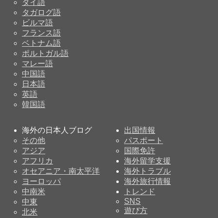
タイ語
タガログ語
ビルマ語
フランス語
ベトナム語
ポルトガル語
マレー語
中国語
日本語
英語
韓国語
海外の日本人ブログ
出国情報
その他
パスポート
アジア
国際免許
アフリカ
海外留学支援
オセアニア・南太平洋
海外トラブル
ヨーロッパ
海外旅行情報
中南米
トレンド
SNS
中東
遊び方
北米