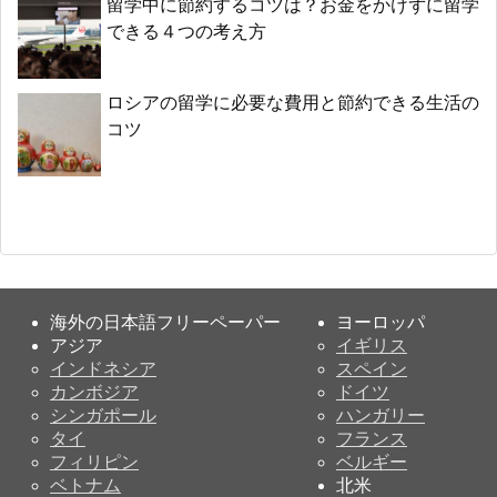
留学中に節約するコツは？お金をかけずに留学
できる４つの考え方
ロシアの留学に必要な費用と節約できる生活の
コツ
海外の日本語フリーペーパー
ヨーロッパ
アジア
イギリス
インドネシア
スペイン
カンボジア
ドイツ
シンガポール
ハンガリー
タイ
フランス
フィリピン
ベルギー
ベトナム
北米