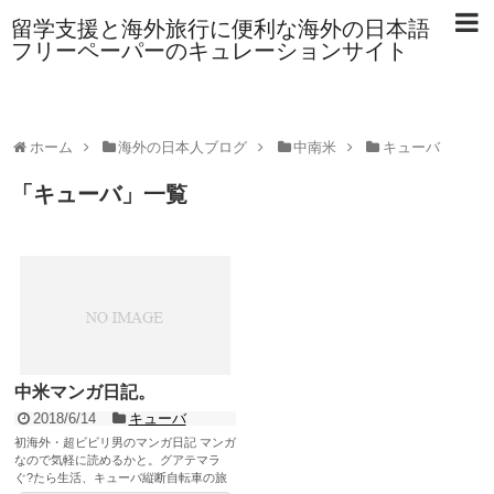
留学支援と海外旅行に便利な海外の日本語
フリーペーパーのキュレーションサイト
ホーム
海外の日本人ブログ
中南米
キューバ
「
キューバ
」
一覧
中米マンガ日記。
2018/6/14
キューバ
初海外・超ビビリ男のマンガ日記 マンガ
なので気軽に読めるかと。グアテマラ
ぐ?たら生活、キューバ縦断自転車の旅