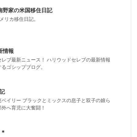
南野家の米国移住日記
アメリカ移住日記。
新情報
セレブ最新ニュース！ ハリウッドセレブの最新情報
するゴシップブログ。
記
恵ベイリー ブラックとミックスの息子と双子の娘ら
郊外へ育児に大奮闘！
 ＊