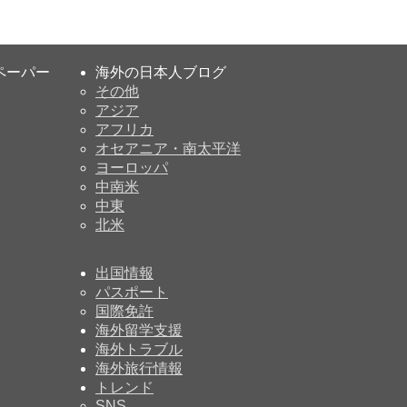
ペーパー
海外の日本人ブログ
その他
アジア
アフリカ
オセアニア・南太平洋
ヨーロッパ
中南米
中東
北米
出国情報
パスポート
国際免許
海外留学支援
海外トラブル
海外旅行情報
トレンド
SNS