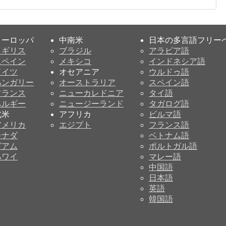
ヨーロッパ
中南米
日本の多言語フリー
イギリス
ブラジル
アラビア語
スペイン
メキシコ
インドネシア語
ドイツ
オセアニア
ウルドゥ語
ハンガリー
オーストラリア
スペイン語
フランス
ニューカレドニア
タイ語
ベルギー
ニュージーランド
タガログ語
北米
アフリカ
ビルマ語
アメリカ
エジプト
フランス語
カナダ
ベトナム語
グアム
ポルトガル語
ハワイ
マレー語
中国語
日本語
英語
韓国語