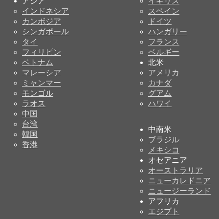
アジア
イギリス
インドネシア
スペイン
カンボジア
ドイツ
シンガポール
ハンガリー
タイ
フランス
フィリピン
ベルギー
ベトナム
北米
マレーシア
アメリカ
ミャンマー
カナダ
モンゴル
グアム
ラオス
ハワイ
中国
台湾
中南米
韓国
ブラジル
香港
メキシコ
オセアニア
オーストラリア
ニューカレドニア
ニュージーランド
アフリカ
エジプト