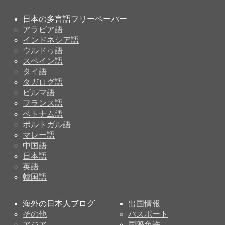
日本の多言語フリーペーパー
アラビア語
インドネシア語
ウルドゥ語
スペイン語
タイ語
タガログ語
ビルマ語
フランス語
ベトナム語
ポルトガル語
マレー語
中国語
日本語
英語
韓国語
海外の日本人ブログ
出国情報
その他
パスポート
アジア
国際免許