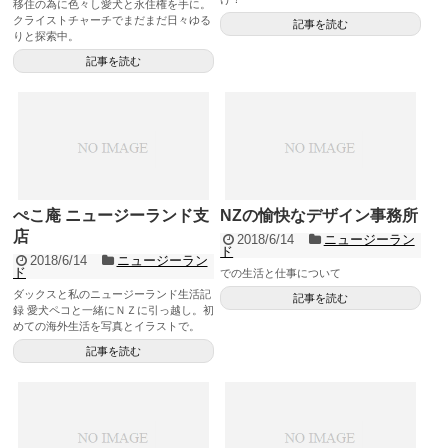
移住の為に色々し愛犬と永住権を手に。
クライストチャーチでまだまだ日々ゆる
記事を読む
りと探索中。
記事を読む
ぺこ庵 ニュージーランド支
NZの愉快なデザイン事務所
店
2018/6/14
ニュージーラン
ド
2018/6/14
ニュージーラン
ド
での生活と仕事について
ダックスと私のニュージーランド生活記
記事を読む
録 愛犬ペコと一緒にＮＺに引っ越し。初
めての海外生活を写真とイラストで。
記事を読む