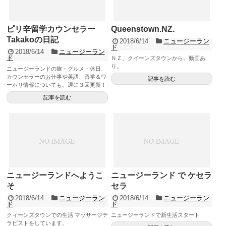
ピリ辛留学カウンセラー
Queenstown.NZ.
Takakoの日記
2018/6/14
ニュージーラン
ド
2018/6/14
ニュージーラン
ド
ＮＺ、クイーンズタウンから。動画あ
り。
ニュージーランドの旅・グルメ・休日、
カウンセラーのお仕事や英語、留学＆ワ
記事を読む
ーホリ情報についても。週に３回更新！
記事を読む
ニュージーランドへようこ
ニュージーランド で ケセラ
そ
セラ
2018/6/14
ニュージーラン
2018/6/14
ニュージーラン
ド
ド
クィーンズタウンでの生活 マッサージテ
ニュージーランドで新生活スタート
ラピストをしています。