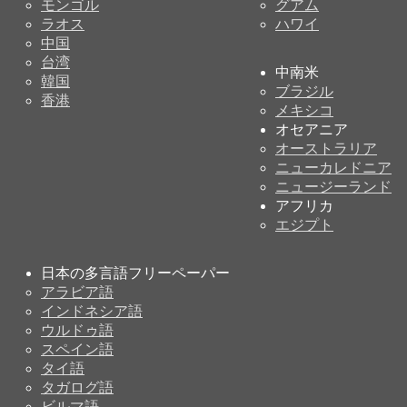
モンゴル
グアム
ラオス
ハワイ
中国
台湾
中南米
韓国
ブラジル
香港
メキシコ
オセアニア
オーストラリア
ニューカレドニア
ニュージーランド
アフリカ
エジプト
日本の多言語フリーペーパー
アラビア語
インドネシア語
ウルドゥ語
スペイン語
タイ語
タガログ語
ビルマ語