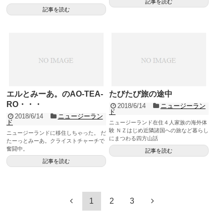
記事を読む
記事を読む
エルとみーあ。のAO-TEA-
たびたび旅の途中
RO・・・
2018/6/14
ニュージーラン
ド
2018/6/14
ニュージーラン
ド
ニュージーランド在住４人家族の海外体
験 ＮＺはじめ近隣諸国への旅など暮らし
ニュージーランドに移住しちゃった。 だ
にまつわる四方山話
たーっとみーあ。クライストチャーチで
奮闘中。
記事を読む
記事を読む
1
2
3