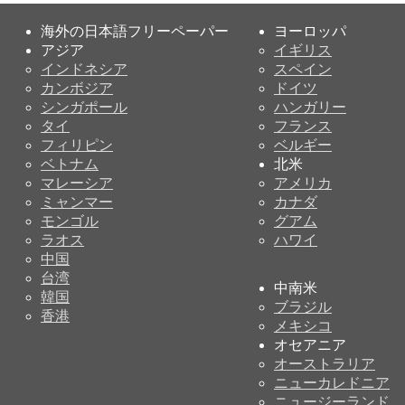
海外の日本語フリーペーパー
ヨーロッパ
アジア
イギリス
インドネシア
スペイン
カンボジア
ドイツ
シンガポール
ハンガリー
タイ
フランス
フィリピン
ベルギー
ベトナム
北米
マレーシア
アメリカ
ミャンマー
カナダ
モンゴル
グアム
ラオス
ハワイ
中国
台湾
中南米
韓国
ブラジル
香港
メキシコ
オセアニア
オーストラリア
ニューカレドニア
ニュージーランド