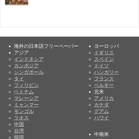
海外の日本語フリーペーパー
ヨーロッパ
アジア
イギリス
インドネシア
スペイン
カンボジア
ドイツ
シンガポール
ハンガリー
タイ
フランス
フィリピン
ベルギー
ベトナム
北米
マレーシア
アメリカ
ミャンマー
カナダ
モンゴル
グアム
ラオス
ハワイ
中国
台湾
中南米
韓国