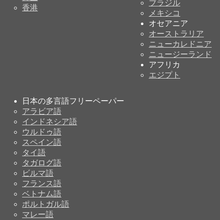
ブラジル
香港
メキシコ
オセアニア
オーストラリア
ニューカレドニア
ニュージーランド
アフリカ
エジプト
日本の多言語フリーペーパー
アラビア語
インドネシア語
ウルドゥ語
スペイン語
タイ語
タガログ語
ビルマ語
フランス語
ベトナム語
ポルトガル語
マレー語