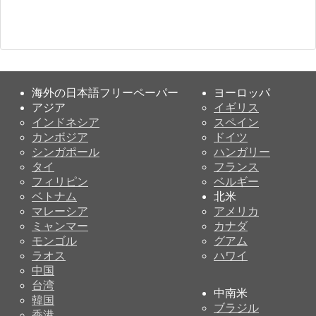
海外の日本語フリーペーパー
ヨーロッパ
アジア
イギリス
インドネシア
スペイン
カンボジア
ドイツ
シンガポール
ハンガリー
タイ
フランス
フィリピン
ベルギー
ベトナム
北米
マレーシア
アメリカ
ミャンマー
カナダ
モンゴル
グアム
ラオス
ハワイ
中国
台湾
中南米
韓国
ブラジル
香港