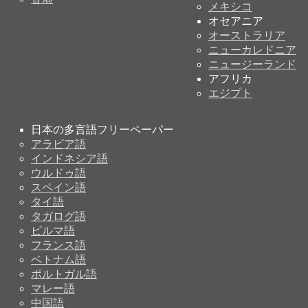
メキシコ
オセアニア
オーストラリア
ニューカレドニア
ニュージーランド
アフリカ
エジプト
日本の多言語フリーペーパー
アラビア語
インドネシア語
ウルドゥ語
スペイン語
タイ語
タガログ語
ビルマ語
フランス語
ベトナム語
ポルトガル語
マレー語
中国語