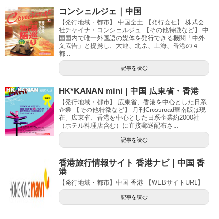
コンシェルジェ｜中国
【発行地域・都市】 中国全土 【発行会社】 株式会
社チャイナ・コンシェルジュ 【その他特徴など】 中
国国内で唯一外国語の媒体を発行できる機関「中外
文広告」と提携し、大連、北京、上海、香港の４
都...
記事を読む
HK*KANAN mini | 中国 広東省・香港
【発行地域・都市】 広東省、香港を中心とした日系
企業 【その他特徴など】 月刊Crossroad華南版は現
在、広東省、香港を中心とした日系企業約2000社
（ホテル料理店含む）に直接郵送配布さ...
記事を読む
香港旅行情報サイト 香港ナビ｜中国 香
港
【発行地域・都市】中国 香港 【WEBサイトURL】
記事を読む