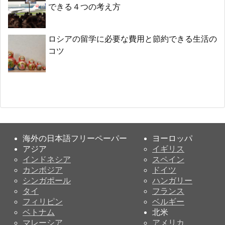
できる４つの考え方
ロシアの留学に必要な費用と節約できる生活の
コツ
海外の日本語フリーペーパー
ヨーロッパ
アジア
イギリス
インドネシア
スペイン
カンボジア
ドイツ
シンガポール
ハンガリー
タイ
フランス
フィリピン
ベルギー
ベトナム
北米
マレーシア
アメリカ