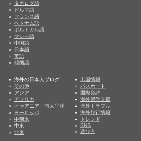
タガログ語
ビルマ語
フランス語
ベトナム語
ポルトガル語
マレー語
中国語
日本語
英語
韓国語
海外の日本人ブログ
出国情報
その他
パスポート
アジア
国際免許
アフリカ
海外留学支援
オセアニア・南太平洋
海外トラブル
ヨーロッパ
海外旅行情報
中南米
トレンド
SNS
中東
遊び方
北米