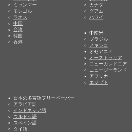
ミャンマー
カナダ
モンゴル
グアム
ラオス
ハワイ
中国
台湾
中南米
韓国
ブラジル
香港
メキシコ
オセアニア
オーストラリア
ニューカレドニア
ニュージーランド
アフリカ
エジプト
日本の多言語フリーペーパー
アラビア語
インドネシア語
ウルドゥ語
スペイン語
タイ語