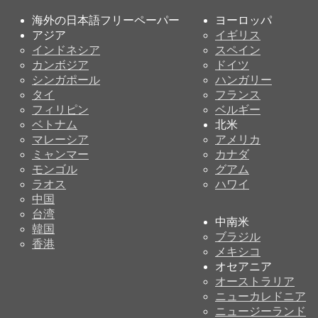
海外の日本語フリーペーパー
ヨーロッパ
アジア
イギリス
インドネシア
スペイン
カンボジア
ドイツ
シンガポール
ハンガリー
タイ
フランス
フィリピン
ベルギー
ベトナム
北米
マレーシア
アメリカ
ミャンマー
カナダ
モンゴル
グアム
ラオス
ハワイ
中国
台湾
中南米
韓国
ブラジル
香港
メキシコ
オセアニア
オーストラリア
ニューカレドニア
ニュージーランド