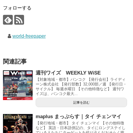
フォローする
world-freepaper
関連記事
週刊ワイズ WEEKLY WiSE
【対象地域・都市】バンコク 【発行会社】ライディ
ーン株式会社 【発行部数】32,000部／週 【発行日・
サイクル】 毎週水曜日 【その他特徴など】 週刊ワ
イズは、バンコク最大...
記事を読む
maplus まっぷらす｜タイ チェンマイ
【発行地域・都市】 タイ チェンマイ 【その他特徴
など】 英語・日本語併記の、タイにロングステイし
ている人たちにターゲットを絞り込んだおそらく唯