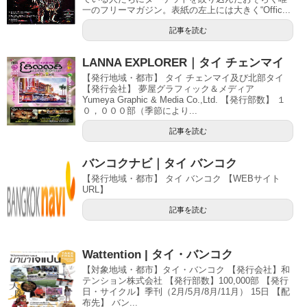
一のフリーマガジン。表紙の左上には大きく“Offic...
記事を読む
LANNA EXPLORER｜タイ チェンマイ
【発行地域・都市】 タイ チェンマイ及び北部タイ
【発行会社】 夢屋グラフィック＆メディア
Yumeya Graphic & Media Co.,Ltd. 【発行部数】 １
０，０００部（季節により...
記事を読む
バンコクナビ｜タイ バンコク
【発行地域・都市】 タイ バンコク 【WEBサイト
URL】
記事を読む
Wattention | タイ・バンコク
【対象地域・都市】タイ・バンコク 【発行会社】和
テンション株式会社 【発行部数】100,000部 【発行
日・サイクル】季刊（2月/5月/8月/11月） 15日 【配
布先】 バン...