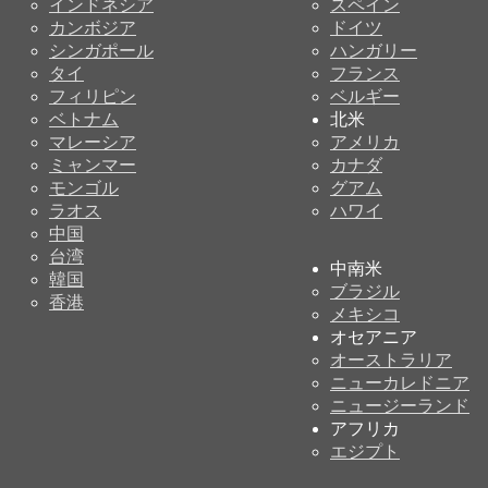
インドネシア
スペイン
カンボジア
ドイツ
シンガポール
ハンガリー
タイ
フランス
フィリピン
ベルギー
ベトナム
北米
マレーシア
アメリカ
ミャンマー
カナダ
モンゴル
グアム
ラオス
ハワイ
中国
台湾
中南米
韓国
ブラジル
香港
メキシコ
オセアニア
オーストラリア
ニューカレドニア
ニュージーランド
アフリカ
エジプト