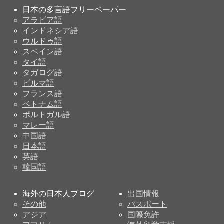
日本の多言語フリーペーパー
アラビア語
インドネシア語
ウルドゥ語
スペイン語
タイ語
タガログ語
ビルマ語
フランス語
ベトナム語
ポルトガル語
マレー語
中国語
日本語
英語
韓国語
海外の日本人ブログ
出国情報
その他
パスポート
アジア
国際免許