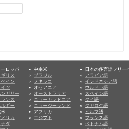
ヨーロッパ
中南米
日本の多言語フリー
イギリス
ブラジル
アラビア語
スペイン
メキシコ
インドネシア語
ドイツ
オセアニア
ウルドゥ語
ハンガリー
オーストラリア
スペイン語
フランス
ニューカレドニア
タイ語
ベルギー
ニュージーランド
タガログ語
北米
アフリカ
ビルマ語
アメリカ
エジプト
フランス語
カナダ
ベトナム語