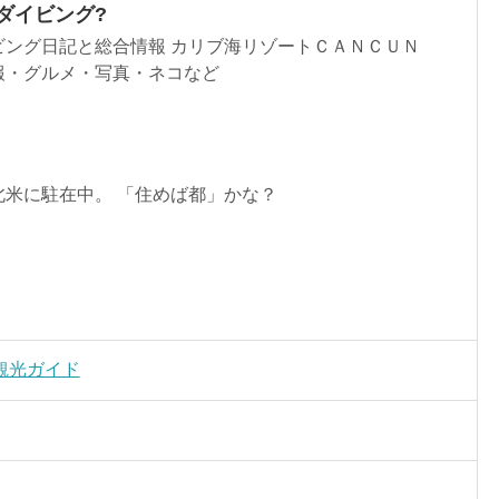
ンダイビング?
ビング日記と総合情報 カリブ海リゾートＣＡＮＣＵＮ
報・グルメ・写真・ネコなど
北米に駐在中。 「住めば都」かな？
観光ガイド