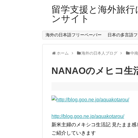
留学支援と海外旅行
ンサイト
海外の日本語フリーペーパー
日本の多言語フ
ホーム
海外の日本人ブログ
中
NANAOのメヒコ生
http://blog.goo.ne.jp/aquakotarou/
新米主婦のメキシコ生活記 見たまま
ご紹介していきます