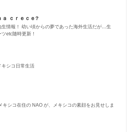
ｎａ ｃｒｅｃｅ?
地生情報！ 幼い頃からの夢であった海外生活だが…生
ツetc随時更新！
メキシコ日常生活
メキシコ在住の NAO が、メキシコの素顔をお見せしま