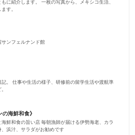
ともに紹介します。 一枚の写真から、メキシコ生活、
します。
宿サンフェルナンド館
日記。 仕事や生活の様子、研修前の留学生活や渡航準
ど。
ンクンの海鮮和食》
と海鮮和食の旨い店 毎朝漁師が届ける伊勢海老、カラ
身、浜汁、サラダがお勧めです