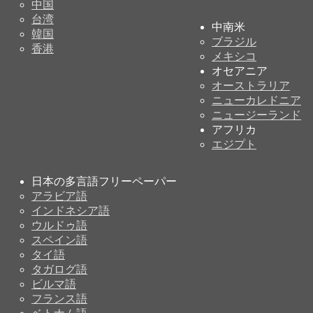
中国
台湾
中南米
韓国
ブラジル
香港
メキシコ
オセアニア
オーストラリア
ニューカレドニア
ニュージーランド
アフリカ
エジプト
日本の多言語フリーペーパー
アラビア語
インドネシア語
ウルドゥ語
スペイン語
タイ語
タガログ語
ビルマ語
フランス語