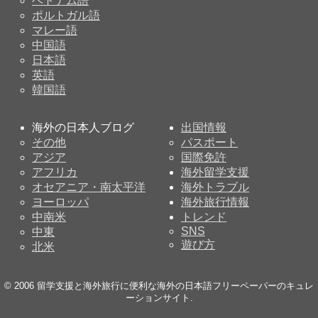
ベトナム語
ポルトガル語
マレー語
中国語
日本語
英語
韓国語
海外の日本人ブログ
出国情報
その他
パスポート
アジア
国際免許
アフリカ
海外留学支援
オセアニア・南太平洋
海外トラブル
ヨーロッパ
海外旅行情報
中南米
トレンド
SNS
中東
遊び方
北米
© 2006
留学支援と海外旅行に便利な海外の日本語フリーペーパーのキュレ
ーションサイト
.