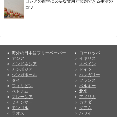
ロシアの留学に必要な費用と節約できる生活の
コツ
海外の日本語フリーペーパー
ヨーロッパ
アジア
イギリス
インドネシア
スペイン
カンボジア
ドイツ
シンガポール
ハンガリー
タイ
フランス
フィリピン
ベルギー
ベトナム
北米
マレーシア
アメリカ
ミャンマー
カナダ
モンゴル
グアム
ラオス
ハワイ