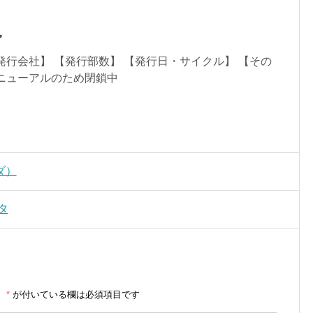
ダ
発行会社】 【発行部数】 【発行日・サイクル】 【その
ニューアルのため閉鎖中
ダ）
タ
。
*
が付いている欄は必須項目です