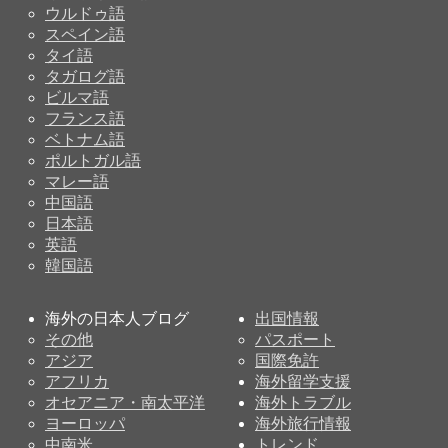
ウルドゥ語
スペイン語
タイ語
タガログ語
ビルマ語
フランス語
ベトナム語
ポルトガル語
マレー語
中国語
日本語
英語
韓国語
海外の日本人ブログ
出国情報
その他
パスポート
アジア
国際免許
アフリカ
海外留学支援
オセアニア・南太平洋
海外トラブル
ヨーロッパ
海外旅行情報
中南米
トレンド