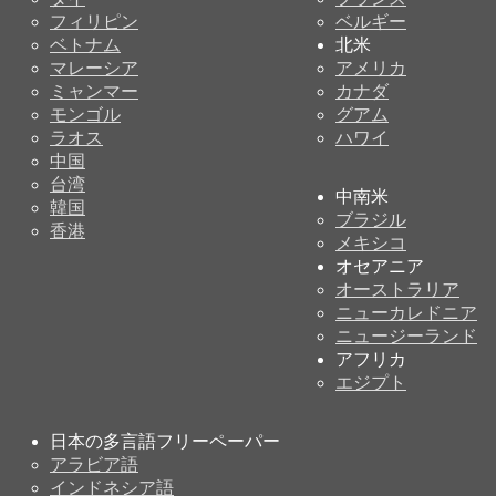
フィリピン
ベルギー
ベトナム
北米
マレーシア
アメリカ
ミャンマー
カナダ
モンゴル
グアム
ラオス
ハワイ
中国
台湾
中南米
韓国
ブラジル
香港
メキシコ
オセアニア
オーストラリア
ニューカレドニア
ニュージーランド
アフリカ
エジプト
日本の多言語フリーペーパー
アラビア語
インドネシア語