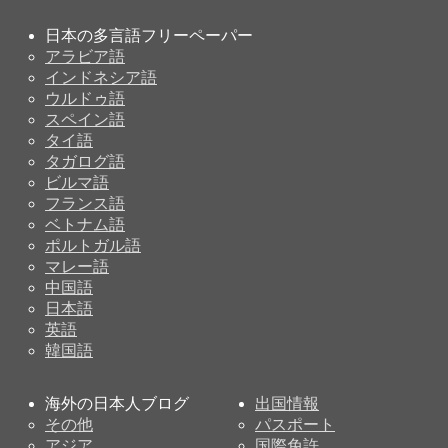
日本の多言語フリーペーパー
アラビア語
インドネシア語
ウルドゥ語
スペイン語
タイ語
タガログ語
ビルマ語
フランス語
ベトナム語
ポルトガル語
マレー語
中国語
日本語
英語
韓国語
海外の日本人ブログ
出国情報
その他
パスポート
アジア
国際免許