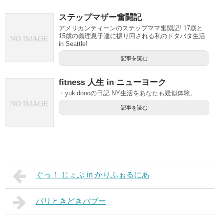
ステップマザー奮闘記
アメリカンティーンのステップママ奮闘記! 17歳と
15歳の義理息子達に振り回される私のドタバタ生活
in Seattle!
記事を読む
fitness 人生 in ニューヨーク
・yukidonoの日記 NY生活をあなたも疑似体験。
記事を読む
ぐっ！ じょぶ in かりふぉるにあ
パリときどきバブー