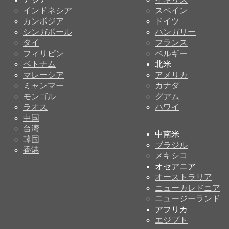
インドネシア
スペイン
カンボジア
ドイツ
シンガポール
ハンガリー
タイ
フランス
フィリピン
ベルギー
ベトナム
北米
マレーシア
アメリカ
ミャンマー
カナダ
モンゴル
グアム
ラオス
ハワイ
中国
台湾
中南米
韓国
ブラジル
香港
メキシコ
オセアニア
オーストラリア
ニューカレドニア
ニュージーランド
アフリカ
エジプト