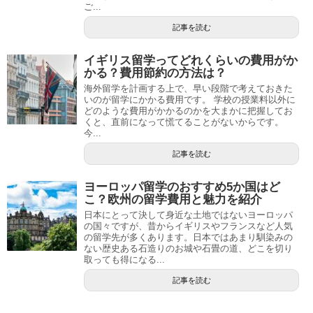
ご...
記事を読む
イギリス留学ってどれくらいの費用がか
かる？費用節約の方法は？
海外留学を計画する上で、早い段階で考えておきた
いのが留学にかかる費用です。 学校の授業料以外に
どのような費用がかかるのかを大まかに把握してお
くと、直前になって慌てることがないからです。
今...
記事を読む
ヨーロッパ留学のおすすめ5か国はど
こ？欧州の留学費用と魅力を紹介
日本にとって決して身近な土地ではないヨーロッパ
の国々ですが、昔からイギリスやフランスなど人気
の留学先が多くあります。日本ではあまり馴染みの
ない歴史ある石造りのお城や石畳の道、どこを切り
取っても得になる...
記事を読む