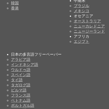
中南米
韓国
ブラジル
香港
メキシコ
オセアニア
オーストラリア
ニューカレドニア
ニュージーランド
アフリカ
エジプト
日本の多言語フリーペーパー
アラビア語
インドネシア語
ウルドゥ語
スペイン語
タイ語
タガログ語
ビルマ語
フランス語
ベトナム語
ポルトガル語