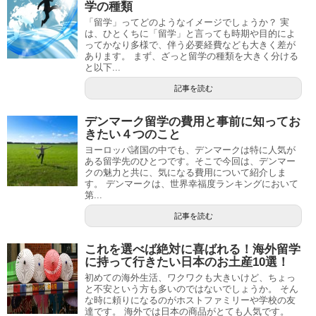
学の種類
「留学」ってどのようなイメージでしょうか？ 実
は、ひとくちに「留学」と言っても時期や目的によ
ってかなり多様で、伴う必要経費なども大きく差が
あります。 まず、ざっと留学の種類を大きく分ける
と以下...
記事を読む
デンマーク留学の費用と事前に知ってお
きたい４つのこと
ヨーロッパ諸国の中でも、デンマークは特に人気が
ある留学先のひとつです。そこで今回は、デンマー
クの魅力と共に、気になる費用について紹介しま
す。 デンマークは、世界幸福度ランキングにおいて
第...
記事を読む
これを選べば絶対に喜ばれる！海外留学
に持って行きたい日本のお土産10選！
初めての海外生活、ワクワクも大きいけど、ちょっ
と不安という方も多いのではないでしょうか。 そん
な時に頼りになるのがホストファミリーや学校の友
達です。 海外では日本の商品がとても人気です。