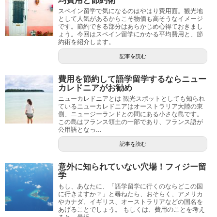
均費用と節約術
スペイン留学で気になるのはやはり費用面。観光地
として人気があるからこそ物価も高そうなイメージ
です。節約できる部分はあらかじめ心得ておきまし
ょう。今回はスペイン留学にかかる平均費用と、節
約術を紹介します。
記事を読む
費用を節約して語学留学するならニュー
カレドニアがお勧め
ニューカレドニアとは 観光スポットとしても知られ
ているニューカレドニアはオーストラリア大陸の東
側、ニュージーランドとの間にある小さな島です。
この島はフランス領土の一部であり、フランス語が
公用語となっ...
記事を読む
意外に知られていない穴場！フィジー留
学
もし、あなたに、「語学留学に行くのならどこの国
に行きますか？」と尋ねたら、おそらく、アメリカ
やカナダ、イギリス、オーストラリアなどの国名を
あげることでしょう。 もしくは、費用のことを考え