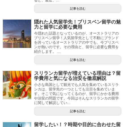
ると、最近、...
記事を読む
隠れた人気留学先！ブリスベン留学の魅
力と留学に必要な費用
今隠れた話題となっているのが、オーストラリアの
ブリスベン留学！人気留学先として不動にブランド
を誇っているオーストラリアの中でも、今ブリスベ
ンが熱いのです。その理由と、留学に必要な費用を
紹介します。 ...
記事を読む
スリランカ留学が増えている理由は？留
学費用と気になる治安を徹底解説
小さな島国として観光でも人気を集めているスリラ
ンカは、留学先の一つとしても注目を集めていま
す。そこで気になってくるのが、留学にかかる費用
や治安の問題です。今回はそんなスリランカの留学
に関して解説してい...
記事を読む
留学したい！？時期や目的に合わせた留