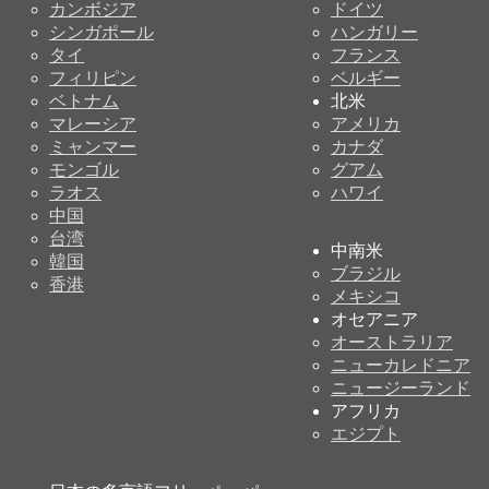
カンボジア
ドイツ
シンガポール
ハンガリー
タイ
フランス
フィリピン
ベルギー
ベトナム
北米
マレーシア
アメリカ
ミャンマー
カナダ
モンゴル
グアム
ラオス
ハワイ
中国
台湾
中南米
韓国
ブラジル
香港
メキシコ
オセアニア
オーストラリア
ニューカレドニア
ニュージーランド
アフリカ
エジプト