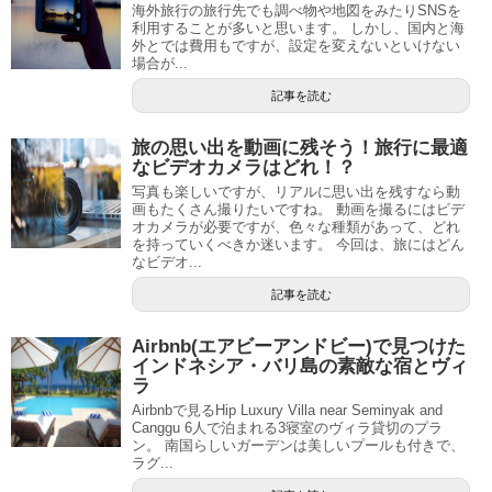
海外旅行の旅行先でも調べ物や地図をみたりSNSを
利用することが多いと思います。 しかし、国内と海
外とでは費用もですが、設定を変えないといけない
場合が...
記事を読む
旅の思い出を動画に残そう！旅行に最適
なビデオカメラはどれ！？
写真も楽しいですが、リアルに思い出を残すなら動
画もたくさん撮りたいですね。 動画を撮るにはビデ
オカメラが必要ですが、色々な種類があって、どれ
を持っていくべきか迷います。 今回は、旅にはどん
なビデオ...
記事を読む
Airbnb(エアビーアンドビー)で見つけた
インドネシア・バリ島の素敵な宿とヴィ
ラ
Airbnbで見るHip Luxury Villa near Seminyak and
Canggu 6人で泊まれる3寝室のヴィラ貸切のプラ
ン。 南国らしいガーデンは美しいプールも付きで、
ラグ...