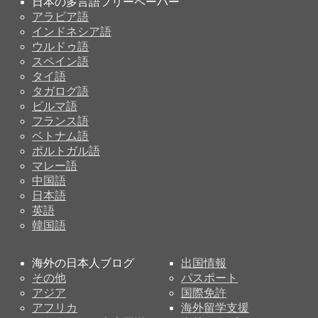
日本の多言語フリーペーパー
アラビア語
インドネシア語
ウルドゥ語
スペイン語
タイ語
タガログ語
ビルマ語
フランス語
ベトナム語
ポルトガル語
マレー語
中国語
日本語
英語
韓国語
海外の日本人ブログ
出国情報
その他
パスポート
アジア
国際免許
アフリカ
海外留学支援