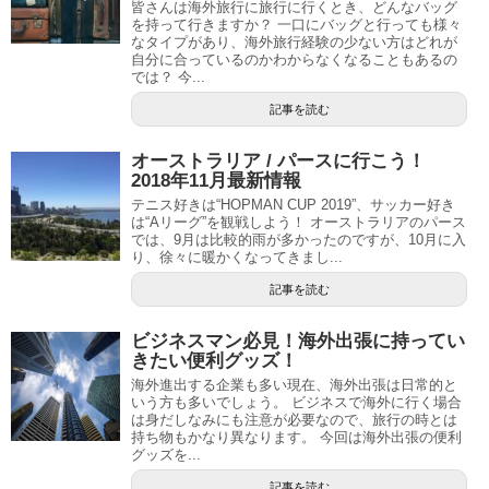
皆さんは海外旅行に旅行に行くとき、どんなバッグ
を持って行きますか？ 一口にバッグと行っても様々
なタイプがあり、海外旅行経験の少ない方はどれが
自分に合っているのかわからなくなることもあるの
では？ 今...
記事を読む
オーストラリア / パースに行こう！
2018年11月最新情報
テニス好きは“HOPMAN CUP 2019”、サッカー好き
は“Aリーグ”を観戦しよう！ オーストラリアのパース
では、9月は比較的雨が多かったのですが、10月に入
り、徐々に暖かくなってきまし...
記事を読む
ビジネスマン必見！海外出張に持ってい
きたい便利グッズ！
海外進出する企業も多い現在、海外出張は日常的と
いう方も多いでしょう。 ビジネスで海外に行く場合
は身だしなみにも注意が必要なので、旅行の時とは
持ち物もかなり異なります。 今回は海外出張の便利
グッズを...
記事を読む