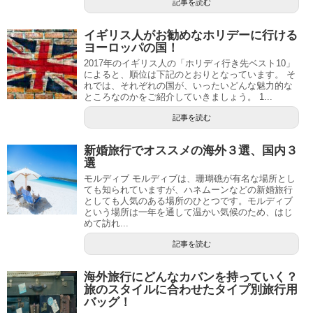
記事を読む
イギリス人がお勧めなホリデーに行ける
ヨーロッパの国！
2017年のイギリス人の「ホリディ行き先ベスト10」
によると、順位は下記のとおりとなっています。 そ
れでは、それぞれの国が、いったいどんな魅力的な
ところなのかをご紹介していきましょう。 1...
記事を読む
新婚旅行でオススメの海外３選、国内３
選
モルディブ モルディブは、珊瑚礁が有名な場所とし
ても知られていますが、ハネムーンなどの新婚旅行
としても人気のある場所のひとつです。モルディブ
という場所は一年を通して温かい気候のため、はじ
めて訪れ...
記事を読む
海外旅行にどんなカバンを持っていく？
旅のスタイルに合わせたタイプ別旅行用
バッグ！