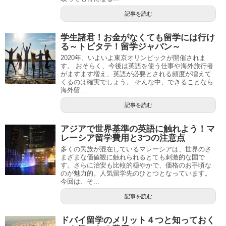
記事を読む
学生諸君！お金がなくても留学には行け
る～トビタテ！留学ジャパン～
2020年、いよいよ東京オリンピックが開催されま
す。 おそらく、今後は英語を使う仕事や海外旅行者
がますます増え、英語が必要とされる頻度が増えて
くるのは確実でしょう。 そんな中、できることなら
海外留...
記事を読む
アジアで世界基準の英語に触れよう！マ
レーシア留学費用と3つの注意点
多くの民族が混在しているマレーシアは、世界のさ
まざまな価値観に触れられるとても刺激的な国で
す。さらに治安も比較的穏やかで、価格のお手頃な
のが魅力的。人気留学先のひとつとなっています。
今回は、そ...
記事を読む
ドバイ留学のメリット４つと知っておく