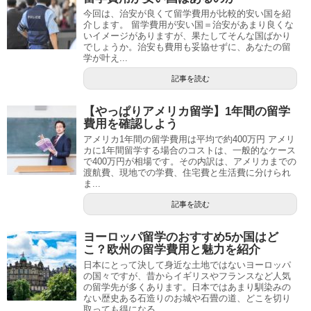
今回は、治安が良くて留学費用が比較的安い国を紹
介します。 留学費用が安い国＝治安があまり良くな
いイメージがありますが、果たしてそんな国ばかり
でしょうか。治安も費用も妥協せずに、あなたの留
学が叶え...
記事を読む
【やっぱりアメリカ留学】1年間の留学
費用を確認しよう
アメリカ1年間の留学費用は平均で約400万円 アメリ
カに1年間留学する場合のコストは、一般的なケース
で400万円が相場です。その内訳は、アメリカまでの
渡航費、現地での学費、住宅費と生活費に分けられ
ま...
記事を読む
ヨーロッパ留学のおすすめ5か国はど
こ？欧州の留学費用と魅力を紹介
日本にとって決して身近な土地ではないヨーロッパ
の国々ですが、昔からイギリスやフランスなど人気
の留学先が多くあります。日本ではあまり馴染みの
ない歴史ある石造りのお城や石畳の道、どこを切り
取っても得になる...