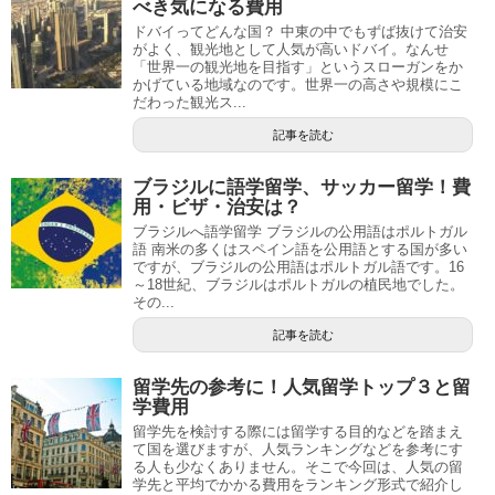
べき気になる費用
ドバイってどんな国？ 中東の中でもずば抜けて治安
がよく、観光地として人気が高いドバイ。なんせ
「世界一の観光地を目指す」というスローガンをか
かげている地域なのです。世界一の高さや規模にこ
だわった観光ス...
記事を読む
ブラジルに語学留学、サッカー留学！費
用・ビザ・治安は？
ブラジルへ語学留学 ブラジルの公用語はポルトガル
語 南米の多くはスペイン語を公用語とする国が多い
ですが、ブラジルの公用語はポルトガル語です。16
～18世紀、ブラジルはポルトガルの植民地でした。
その...
記事を読む
留学先の参考に！人気留学トップ３と留
学費用
留学先を検討する際には留学する目的などを踏まえ
て国を選びますが、人気ランキングなどを参考にす
る人も少なくありません。そこで今回は、人気の留
学先と平均でかかる費用をランキング形式で紹介し