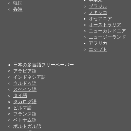
中南米
韓国
ブラジル
香港
メキシコ
オセアニア
オーストラリア
ニューカレドニア
ニュージーランド
アフリカ
エジプト
日本の多言語フリーペーパー
アラビア語
インドネシア語
ウルドゥ語
スペイン語
タイ語
タガログ語
ビルマ語
フランス語
ベトナム語
ポルトガル語