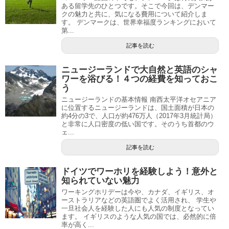
ある留学先のひとつです。そこで今回は、デンマー
クの魅力と共に、気になる費用について紹介しま
す。 デンマークは、世界幸福度ランキングにおいて
第...
記事を読む
ニュージーランドで大自然と英語のシャ
ワーを浴びる！４つの経費を知っておこ
う
ニュージーランドの基本情報 南西太平洋オセアニア
に位置するニュージーランドは、国土面積が日本の
約4分の3で、人口が約476万人（2017年3月統計局）
と非常に人口密度の低い国です。そのうち首都のウ
ェ...
記事を読む
ドイツでワーホリを経験しよう！意外と
知られていない魅力
ワーキングホリデーは今や、カナダ、イギリス、オ
ーストラリアなどの英語圏でよく活用され、 学生や
一旦社会人を経験した人にも人気の制度となってい
ます。 イギリスのような人気の国では、必然的に倍
率が高く...