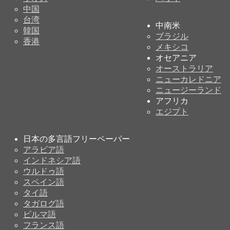
中国
台湾
中南米
韓国
ブラジル
香港
メキシコ
オセアニア
オーストラリア
ニューカレドニア
ニュージーランド
アフリカ
エジプト
日本の多言語フリーペーパー
アラビア語
インドネシア語
ウルドゥ語
スペイン語
タイ語
タガログ語
ビルマ語
フランス語