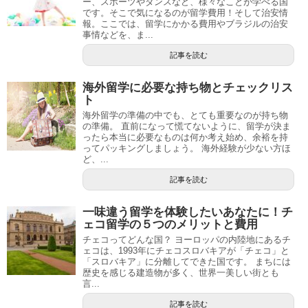
ー、スポーツやダンスなど、様々なことが学べる国
です。そこで気になるのが留学費用！そして治安情
報。ここでは、留学にかかる費用やブラジルの治安
事情などを、ま...
記事を読む
海外留学に必要な持ち物とチェックリス
ト
海外留学の準備の中でも、とても重要なのが持ち物
の準備。 直前になって慌てないように、留学が決ま
ったら本当に必要なものは何か考え始め、余裕を持
ってパッキングしましょう。 海外経験が少ない方ほ
ど、...
記事を読む
一味違う留学を体験したいあなたに！チ
ェコ留学の５つのメリットと費用
チェコってどんな国？ ヨーロッパの内陸地にあるチ
ェコは、1993年にチェコスロバキアが「チェコ」と
「スロバキア」に分離してできた国です。 まちには
歴史を感じる建造物が多く、世界一美しい街とも
言...
記事を読む