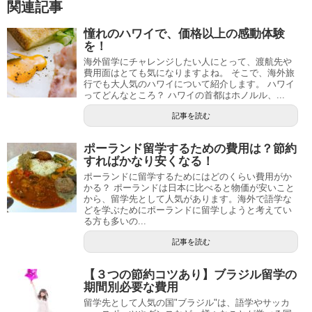
関連記事
憧れのハワイで、価格以上の感動体験
を！
海外留学にチャレンジしたい人にとって、渡航先や
費用面はとても気になりますよね。 そこで、海外旅
行でも大人気のハワイについて紹介します。 ハワイ
ってどんなところ？ ハワイの首都はホノルル、...
記事を読む
ポーランド留学するための費用は？節約
すればかなり安くなる！
ポーランドに留学するためにはどのくらい費用がか
かる？ ポーランドは日本に比べると物価が安いこと
から、留学先として人気があります。海外で語学な
どを学ぶためにポーランドに留学しようと考えてい
る方も多いの...
記事を読む
【３つの節約コツあり】ブラジル留学の
期間別必要な費用
留学先として人気の国"ブラジル"は、語学やサッカ