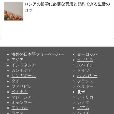
ロシアの留学に必要な費用と節約できる生活の
コツ
海外の日本語フリーペーパー
ヨーロッパ
アジア
イギリス
インドネシア
スペイン
カンボジア
ドイツ
シンガポール
ハンガリー
タイ
フランス
フィリピン
ベルギー
ベトナム
北米
マレーシア
アメリカ
ミャンマー
カナダ
モンゴル
グアム
ラオス
ハワイ