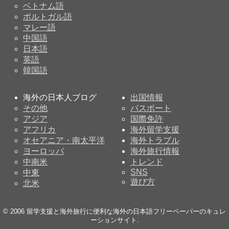
ベトナム語
ポルトガル語
マレー語
中国語
日本語
英語
韓国語
海外の日本人ブログ
出国情報
その他
パスポート
アジア
国際免許
アフリカ
海外留学支援
オセアニア・南太平洋
海外トラブル
ヨーロッパ
海外旅行情報
中南米
トレンド
SNS
中東
遊び方
北米
© 2006
留学支援と海外旅行に便利な海外の日本語フリーペーパーのキュレ
ーションサイト
.