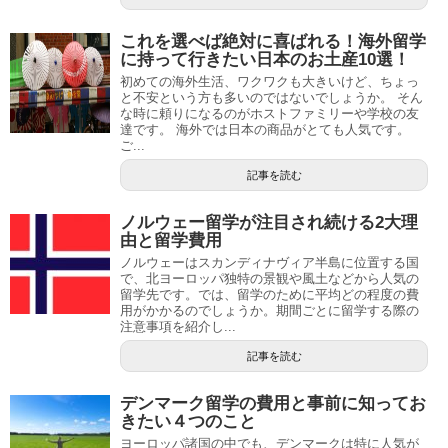
これを選べば絶対に喜ばれる！海外留学
に持って行きたい日本のお土産10選！
初めての海外生活、ワクワクも大きいけど、ちょっ
と不安という方も多いのではないでしょうか。 そん
な時に頼りになるのがホストファミリーや学校の友
達です。 海外では日本の商品がとても人気です。
ご...
記事を読む
ノルウェー留学が注目され続ける2大理
由と留学費用
ノルウェーはスカンディナヴィア半島に位置する国
で、北ヨーロッパ独特の景観や風土などから人気の
留学先です。では、留学のために平均どの程度の費
用がかかるのでしょうか。期間ごとに留学する際の
注意事項を紹介し...
記事を読む
デンマーク留学の費用と事前に知ってお
きたい４つのこと
ヨーロッパ諸国の中でも、デンマークは特に人気が