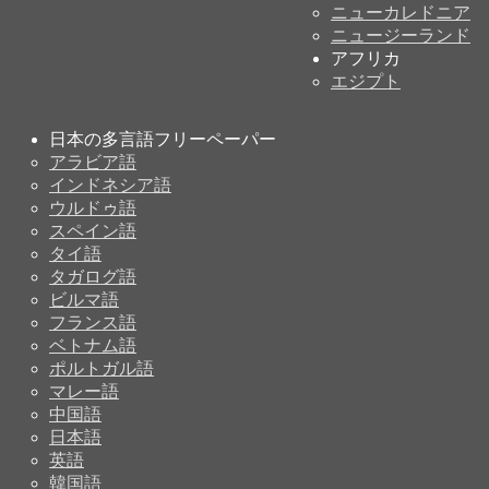
ニューカレドニア
ニュージーランド
アフリカ
エジプト
日本の多言語フリーペーパー
アラビア語
インドネシア語
ウルドゥ語
スペイン語
タイ語
タガログ語
ビルマ語
フランス語
ベトナム語
ポルトガル語
マレー語
中国語
日本語
英語
韓国語