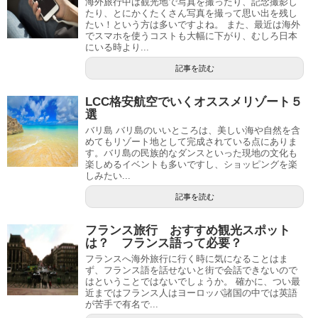
海外旅行中は観光地で写真を撮ったり、記念撮影し
たり、とにかくたくさん写真を撮って思い出を残し
たい！という方は多いですよね。 また、最近は海外
でスマホを使うコストも大幅に下がり、むしろ日本
にいる時より...
記事を読む
LCC格安航空でいくオススメリゾート５
選
バリ島 バリ島のいいところは、美しい海や自然を含
めてもリゾート地として完成されている点にありま
す。バリ島の民族的なダンスといった現地の文化も
楽しめるイベントも多いですし、ショッピングを楽
しみたい...
記事を読む
フランス旅行 おすすめ観光スポット
は？ フランス語って必要？
フランスへ海外旅行に行く時に気になることはま
ず、フランス語を話せないと街で会話できないので
はということではないでしょうか。 確かに、つい最
近まではフランス人はヨーロッパ諸国の中では英語
が苦手で有名で...