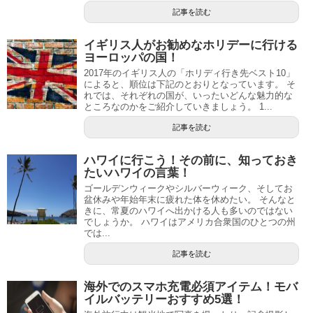
記事を読む
イギリス人がお勧めなホリデーに行ける
ヨーロッパの国！
2017年のイギリス人の「ホリディ行き先ベスト10」
によると、順位は下記のとおりとなっています。 そ
れでは、それぞれの国が、いったいどんな魅力的な
ところなのかをご紹介していきましょう。 1...
記事を読む
ハワイに行こう！その前に、知っておき
たいハワイの言葉！
ゴールデンウィークやシルバーウィーク、そしてお
盆休みや年始年末に疲れた体を休めたい。 そんなと
きに、常夏のハワイへ出かける人も多いのではない
でしょうか。 ハワイはアメリカ合衆国のひとつの州
では...
記事を読む
海外でのスマホ充電必須アイテム！モバ
イルバッテリーおすすめ5選！