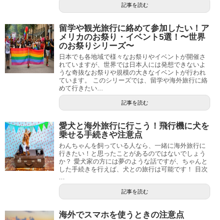
記事を読む
留学や観光旅行に絡めて参加したい！ア
メリカのお祭り・イベント5選！〜世界
のお祭りシリーズ〜
日本でも各地域で様々なお祭りやイベントが開催さ
れていますが、世界では日本人には発想できないよ
うな奇抜なお祭りや規模の大きなイベントが行われ
ています。 このシリーズでは、留学や海外旅行に絡
めて行きたい...
記事を読む
愛犬と海外旅行に行こう！飛行機に犬を
乗せる手続きや注意点
わんちゃんを飼っている人なら、一緒に海外旅行に
行きたい！と思ったことがあるのではないでしょう
か？ 愛犬家の方には夢のような話ですが、ちゃんと
した手続きを行えば、犬との旅行は可能です！ 目次
...
記事を読む
海外でスマホを使うときの注意点