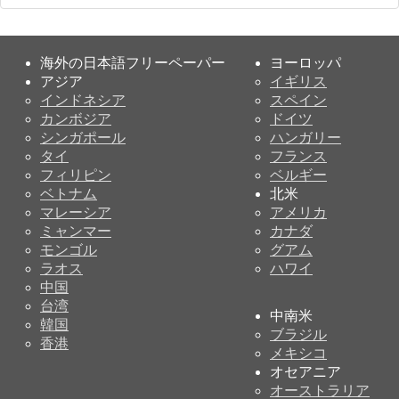
海外の日本語フリーペーパー
ヨーロッパ
アジア
イギリス
インドネシア
スペイン
カンボジア
ドイツ
シンガポール
ハンガリー
タイ
フランス
フィリピン
ベルギー
ベトナム
北米
マレーシア
アメリカ
ミャンマー
カナダ
モンゴル
グアム
ラオス
ハワイ
中国
台湾
中南米
韓国
ブラジル
香港
メキシコ
オセアニア
オーストラリア